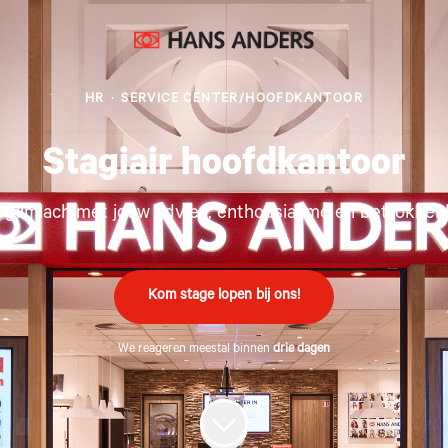
HR
·
SERVICE CENTER/HOOFDKANTOOR
Stagiair hoofdkantoor
en glimlach met jouw advies, enthousiasme en betrokk
Kom stage lopen bij ons!
We reageren meestal binnen
drie dagen