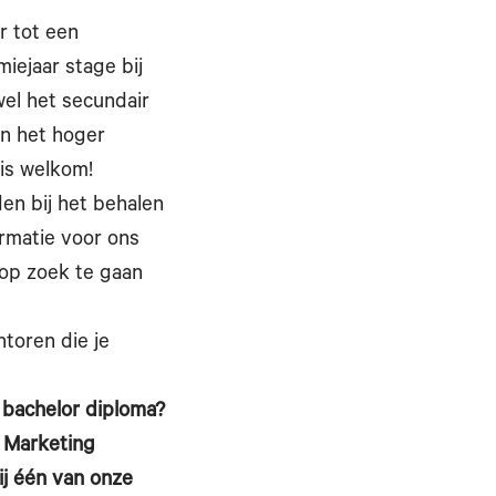
r tot een
iejaar stage bij
wel het secundair
an het hoger
is welkom!
den bij het behalen
ormatie voor ons
 op zoek te gaan
toren die je
 bachelor diploma?
f Marketing
ij één van onze