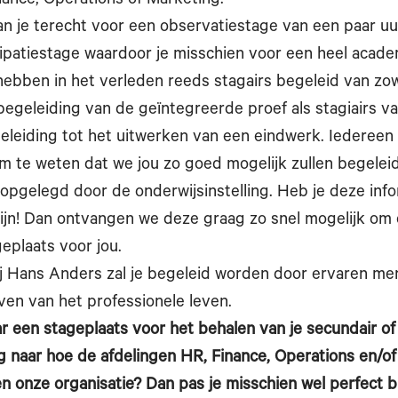
nance, Operations of Marketing.
n je terecht voor een observatiestage van een paar uu
ipatiestage waardoor je misschien voor een heel academ
hebben in het verleden reeds stagairs begeleid van zo
egeleiding van de geïntegreerde proef als stagiairs v
eleiding tot het uitwerken van een eindwerk. Iedereen 
om te weten dat we jou zo goed mogelijk zullen begelei
opgelegd door de onderwijsinstelling. Heb je deze inf
Fijn! Dan ontvangen we deze graag zo snel mogelijk om
eplaats voor jou.
ij Hans Anders zal je begeleid worden door ervaren men
ven van het professionele leven.
r een stageplaats voor het behalen van je secundair of
g naar hoe de afdelingen HR, Finance, Operations en/o
n onze organisatie? Dan pas je misschien wel perfect b