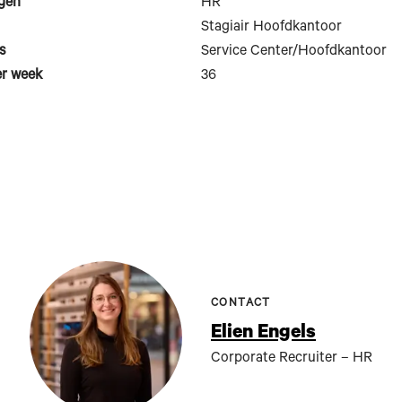
gen
HR
Stagiair Hoofdkantoor
s
Service Center/Hoofdkantoor
er week
36
CONTACT
Elien Engels
Corporate Recruiter – HR