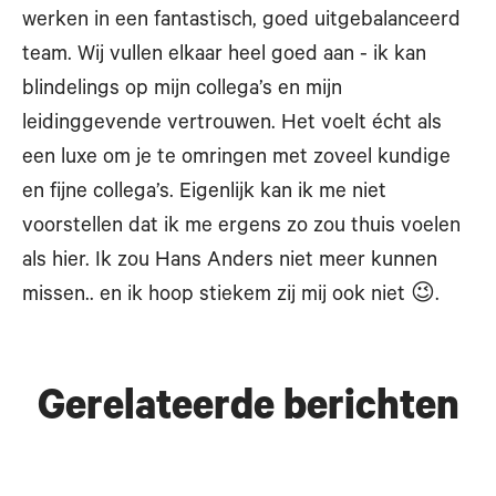
werken in een fantastisch, goed uitgebalanceerd
team. Wij vullen elkaar heel goed aan - ik kan
blindelings op mijn collega’s en mijn
leidinggevende vertrouwen. Het voelt écht als
een luxe om je te omringen met zoveel kundige
en fijne collega’s. Eigenlijk kan ik me niet
voorstellen dat ik me ergens zo zou thuis voelen
als hier. Ik zou Hans Anders niet meer kunnen
missen.. en ik hoop stiekem zij mij ook niet 😉.
Gerelateerde berichten
Blog klantenservice medewerker Luca
Blog Ambulant optieker Maarten
Blog Storemanager Annelies